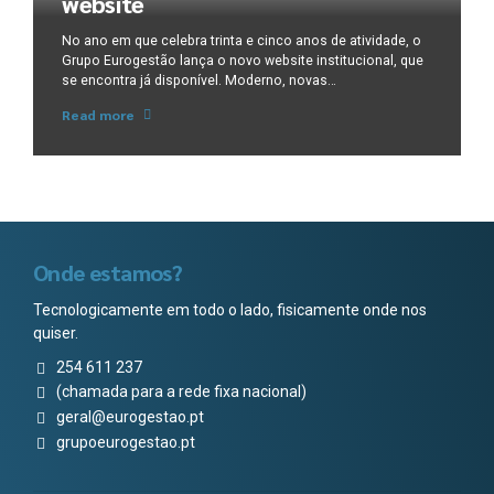
website
No ano em que celebra trinta e cinco anos de atividade, o
Grupo Eurogestão lança o novo website institucional, que
se encontra já disponível. Moderno, novas
funcionalidades e fácil navegação são algumas
Read more
características do novo portal. O novo website
institucional é mais uma ferramenta do Grupo Eurogestão
à disposição dos clientes. Grupo Eurogestão – Inovação...
Onde estamos?
Tecnologicamente em todo o lado, fisicamente onde nos
quiser.
254 611 237
(chamada para a rede fixa nacional)
geral@eurogestao.pt
grupoeurogestao.pt